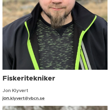
Fiskeritekniker
Jon Klyvert
jon.
klyvert@vbcn.se