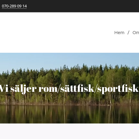
070-289 09 14
Hem
Om
Vi säljer rom/sättfisk/sportfis