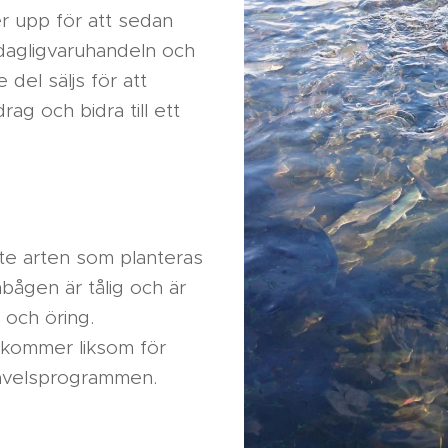
er upp för att sedan
dagligvaruhandeln och
del säljs för att
drag och bidra till ett
te arten som planteras
nbågen är tålig och är
g och öring.
kommer liksom för
 avelsprogrammen.