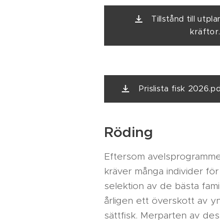
Tillstånd till utpl
kräftor
Prislista fisk 2026.p
Röding
Eftersom avelsprogramme
kräver många individer för
selektion av de bästa fami
årligen ett överskott av y
sättfisk. Merparten av de