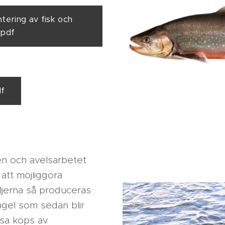
antering av fisk och
.pdf
df
n och avelsarbetet
 att möjliggöra
ljerna så produceras
ngel som sedan blir
ssa köps av