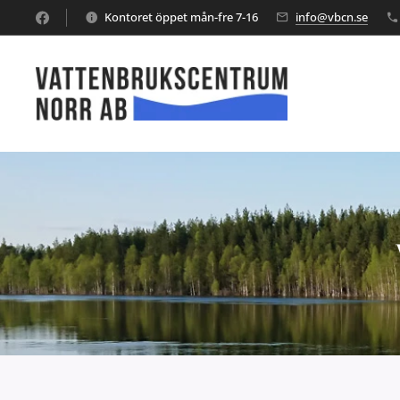
Kontoret öppet mån-fre 7-16
info@vbcn.se