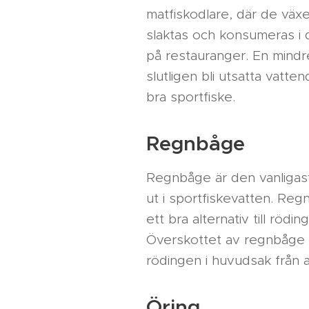
matfiskodlare, där de väx
slaktas och konsumeras i 
på restauranger. En mindre 
slutligen bli utsatta vatten
bra sportfiske.
Regnbåge
Regnbåge är den vanligas
ut i sportfiskevatten. Reg
ett bra alternativ till rödin
Överskottet av regnbåge 
rödingen i huvudsak från
Öring