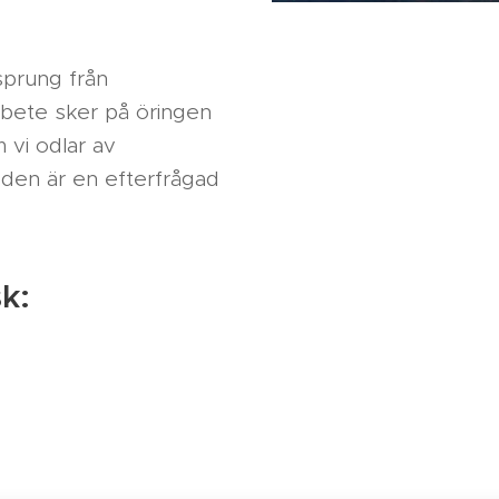
sprung från
rbete sker på öringen
 vi odlar av
 den är en efterfrågad
sk: