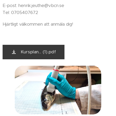
E-post: henrik.jeuthe@vbcn.se
Tel: 0705407672
Hjärtligt välkommen att anmäla dig!
Kursplan... (1).pdf